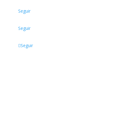
Seguir
Seguir
Seguir
Lorem Ipsum available but the majority have suffered
alteration.
Subscribe