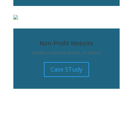
Non-Profit Website
Curabitur placerat leo leo, id ultrices
Case STudy