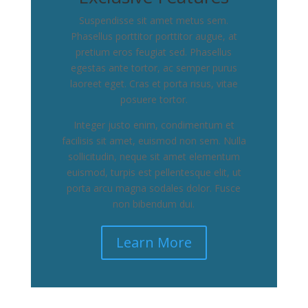
Suspendisse sit amet metus sem.
Phasellus porttitor porttitor augue, at
pretium eros feugiat sed. Phasellus
egestas ante tortor, ac semper purus
laoreet eget. Cras et porta risus, vitae
posuere tortor.
Integer justo enim, condimentum et
facilisis sit amet, euismod non sem. Nulla
sollicitudin, neque sit amet elementum
euismod, turpis est pellentesque elit, ut
porta arcu magna sodales dolor. Fusce
non bibendum dui.
Learn More